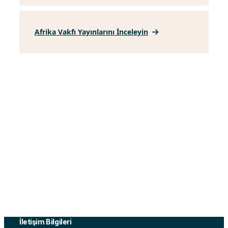
Afrika Vakfı Yayınlarını İnceleyin
Ortadoğu Vakfı, Ortadoğu ile ilgili sosyal, ekonomik,
kültürel, siyasi ve diğer alanlarda faaliyetler yürütmek
ve çalışmaları desteklemek amacı ile 2015 yılında
Ankara’da kurulmuştur.
İletişim Bilgileri