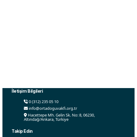
Ortadoğu Vakfı, Ortadoğu ile ilgili sosyal, ekonomik,
kültürel, siyasi ve diğer alanlarda faaliyetler yürütmek
ve çalışmaları desteklemek amacı ile 2015 yılında
Ankara’da kurulmuştur.
İletişim Bilgileri
0 (312) 235 05 10
info@ortadoguvakfi.org.tr
Hacettepe Mh. Gelin Sk. No: 8, 06230,
Altındağ/Ankara, Türkiye
Takip Edin