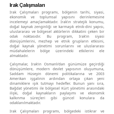
Irak Çalışmaları
Irak Çalışmaları programı, bölgenin tarihi, siyasi,
ekonomik ve toplumsal yapısını derinlemesine
incelemeyi amaçlamaktadır. Irak’ın stratejik konumu,
doğal kaynak zenginliği ve karmaşık etnik-dini yapısı,
uluslararası ve bölgesel aktörlerin dikkatini çeken bir
odak noktasıdır. Bu program, Irak’ın siyasi
dönüşümlerini, mezhep ve etnik grupların etkisini,
doğal kaynak yönetimi sorunlarını ve uluslararası
müdahalelerin bölge üzerindeki etkilerini ele
almaktadır.
Çalışmalar, Irak’ın Osmanlı’dan günümüze geçirdiği
dönüşümlere, modern devlet yapısının oluşumuna,
Saddam Hüseyin dönemi politikalarına ve 2003
Amerikan işgalinin ardından ortaya çıkan yeni
dinamiklere ışık tutmayı hedefler. Bunun yanı sıra,
Bağdat yönetimi ile bölgesel Kürt yönetimi arasındaki
ilişki, doğal kaynakların paylaşımı ve ekonomik
kalkınma süreçleri gibi güncel konulara da
odaklanılmaktadır.
Irak Çalışmaları programı, bölgedeki istikrar ve