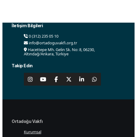
kültürel, siyasi ve diğer alanlarda faaliyetler yürütmek
ve çalışmaları desteklemek amacı ile 2015 yılında
Ankara’da kurulmuştur.
İletişim Bilgileri
0 (312) 235 05 10
info@ortadoguvakfi.org.tr
Hacettepe Mh. Gelin Sk. No: 8, 06230,
Altındağ/Ankara, Türkiye
Takip Edin
Ortadoğu Vakfı
Kurumsal