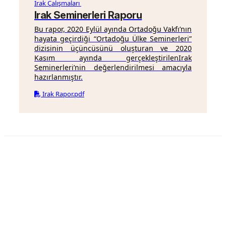
Irak Çalışmaları
Irak Seminerleri Raporu
Bu rapor, 2020 Eylül ayında Ortadoğu Vakfı’nın
hayata geçirdiği “Ortadoğu Ülke Seminerleri”
dizisinin üçüncüsünü oluşturan ve 2020
Kasım ayında gerçekleştirilenIrak
Seminerleri’nin değerlendirilmesi amacıyla
hazırlanmıştır.
Irak Rapor.pdf
Ortadoğu Vakfı, Ortadoğu ile ilgili sosyal, ekonomik,