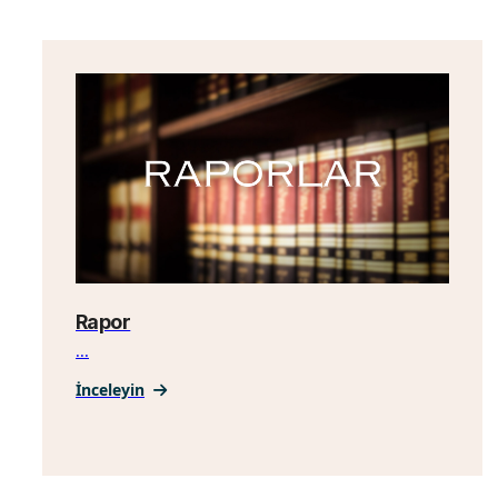
Rapor
...
İnceleyin