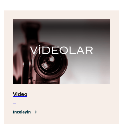
Video
...
İnceleyin