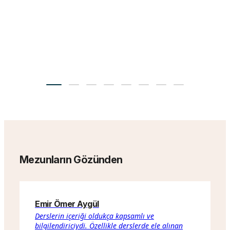
Mezunların Gözünden
Emir Ömer Aygül
B
Derslerin içeriği oldukça kapsamlı ve
T
bilgilendiriciydi. Özellikle derslerde ele alınan
a