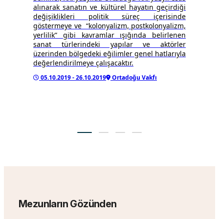
alınarak sanatın ve kültürel hayatın geçirdiği
değişiklikleri politik süreç içerisinde
göstermeye ve “kolonyalizm, postkolonyalizm,
yerlilik” gibi kavramlar ışığında belirlenen
sanat türlerindeki yapılar ve aktörler
üzerinden bölgedeki eğilimler genel hatlarıyla
değerlendirilmeye çalışacaktır.
05.10.2019 - 26.10.2019
Ortadoğu Vakfı
Mezunların Gözünden