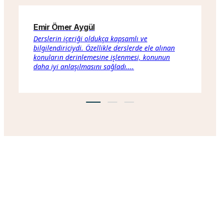
Emir Ömer Aygül
B
Derslerin içeriği oldukça kapsamlı ve
T
bilgilendiriciydi. Özellikle derslerde ele alınan
a
konuların derinlemesine işlenmesi, konunun
a
daha iyi anlaşılmasını sağladı....
d
Ortadoğu Vakfı, Ortadoğu ile ilgili sosyal, ekonomik,