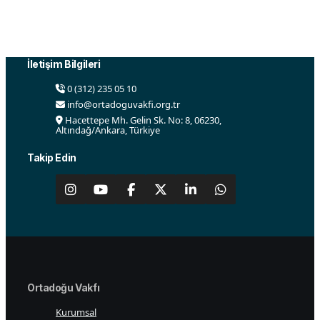
kültürel, siyasi ve diğer alanlarda faaliyetler yürütmek
ve çalışmaları desteklemek amacı ile 2015 yılında
Ankara’da kurulmuştur.
İletişim Bilgileri
0 (312) 235 05 10
info@ortadoguvakfi.org.tr
Hacettepe Mh. Gelin Sk. No: 8, 06230,
Altındağ/Ankara, Türkiye
Takip Edin
Ortadoğu Vakfı
Kurumsal