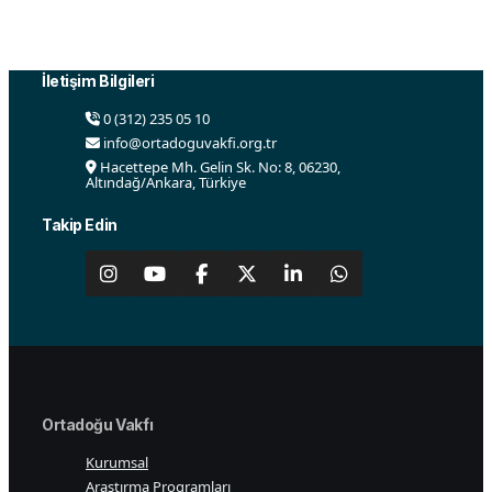
ve çalışmaları desteklemek amacı ile 2015 yılında
Ankara’da kurulmuştur.
İletişim Bilgileri
0 (312) 235 05 10
info@ortadoguvakfi.org.tr
Hacettepe Mh. Gelin Sk. No: 8, 06230,
Altındağ/Ankara, Türkiye
Takip Edin
Ortadoğu Vakfı
Kurumsal
Araştırma Programları