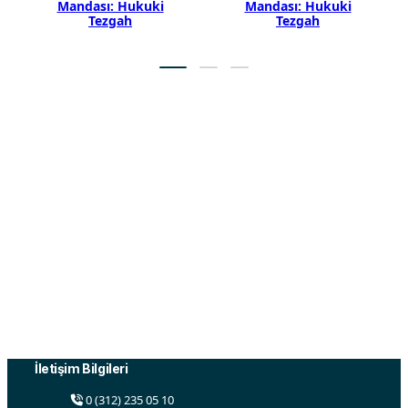
Mandası: Hukuki
Mandası: Hukuki
Tezgah
Tezgah
Ortadoğu Vakfı, Ortadoğu ile ilgili sosyal, ekonomik,
kültürel, siyasi ve diğer alanlarda faaliyetler yürütmek
ve çalışmaları desteklemek amacı ile 2015 yılında
Ankara’da kurulmuştur.
İletişim Bilgileri
0 (312) 235 05 10