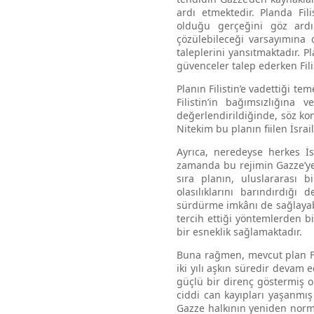
ardı etmektedir. Planda Fili
olduğu gerçeğini göz ardı
çözülebileceği varsayımına d
taleplerini yansıtmaktadır. 
güvenceler talep ederken Fili
Planın Filistin’e vadettiği te
Filistin’in bağımsızlığın
değerlendirildiğinde, söz konu
Nitekim bu planın fiilen İsrai
Ayrıca, neredeyse herkes İ
zamanda bu rejimin Gazze’ye 
sıra planın, uluslararası
olasılıklarını barındırdığı 
sürdürme imkânı de sağlayabi
tercih ettiği yöntemlerden b
bir esneklik sağlamaktadır.
Buna rağmen, mevcut plan Fil
iki yılı aşkın süredir devam
güçlü bir direnç göstermiş 
ciddi can kayıpları yaşanmış
Gazze halkının yeniden norma