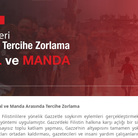
İşgal ve Manda Arasında Tercihe Zorlama
i Filistinlilere yönelik Gazze’de soykırım eylemleri gerçekleştirmek
öntemi uygulamıştır. Gazze’deki Filistin halkına karşı açlığı bir 
ayısız toplu katliam yapması, Gazze’nin altyapısını tamamen yok 
ları ortadan kaldırması, gazetecileri ve insani yardım çalışanları