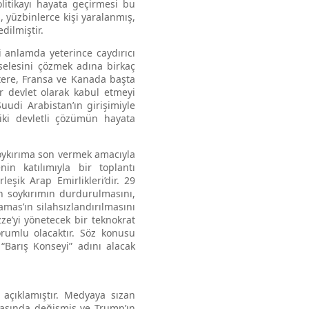
olitikayı hayata geçirmesi bu
, yüzbinlerce kişi yaralanmış,
dilmiştir.
 anlamda yeterince caydırıcı
selesini çözmek adına birkaç
tere, Fransa ve Kanada başta
ir devlet olarak kabul etmeyi
uudi Arabistan’ın girişimiyle
 iki devletli çözümün hayata
 soykırıma son vermek amacıyla
n katılımıyla bir toplantı
eşik Arap Emirlikleri’dir. 29
n soykırımın durdurulmasını,
amas’ın silahsızlandırılmasını
e’yi yönetecek bir teknokrat
rumlu olacaktır. Söz konusu
“Barış Konseyi” adını alacak
 açıklamıştır. Medyaya sızan
rasında değişmiş ve Trump’ın