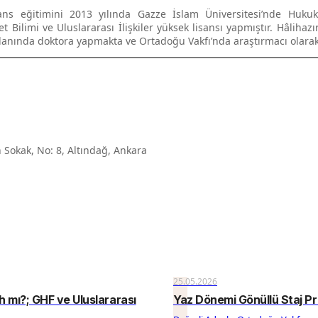
ans eğitimini 2013 yılında Gazze İslam Üniversitesi’nde Huk
et Bilimi ve Uluslararası İlişkiler yüksek lisansı yapmıştır. Hâlihaz
 alanında doktora yapmakta ve Ortadoğu Vakfı’nda araştırmacı olarak
 Sokak, No: 8, Altındağ, Ankara
25.05.2026
h mı?; GHF ve Uluslararası
Yaz Dönemi Gönüllü Staj P