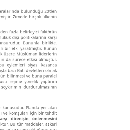
 aralarında bulunduğu 20’den
miştir. Zirvede birçok ülkenin
n fazla belirleyici faktörün
kuk dışı politikalarına karşı
unsurudur. Bununla birlikte,
i bir etki yaratmıştır. Bunun
mak üzere Müslüman liderlerin
nın da sürece etkisi olmuştur.
bu eylemleri siyasi kazanca
ta bazı Batı devletleri olmak
ünün bilinmesi ve buna paralel
nusu rejime yönelik yaptırım
 soykırımın durdurulmasının
öz konusudur. Planda yer alan
ı ve komşuları için bir tehdit
arşı direnişin önlenmesini
ktur. Bu tür maddeler, askeri
kleer güce sahip olduğunu göz