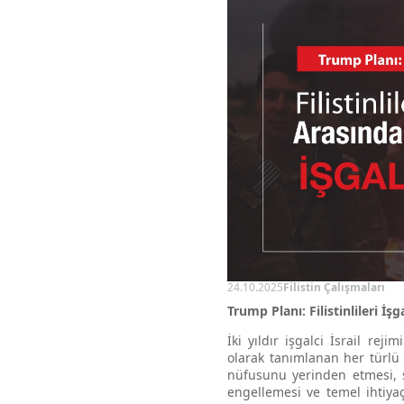
24.10.2025
Filistin Çalışmaları
Trump Planı: Filistinlileri 
İki yıldır
işgalci İsrail rejim
olarak tanımlanan her türlü y
nüfusunu yerinden etmesi, s
engellemesi ve temel ihtiyaç