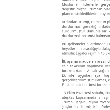
Müslüman liderlerle gerçe
değiştirilmiştir. Trump’ın p
planı desteklediklerini duyur
Ardından Trump, Hamas’ın plan
durdurması gerektiğini ifade 
sürdürmüştür. Bununla birlik
durdurmak zorunda kalmıştır
Bu gelişmelerin ardından Ham
heyetlerinin aracılığıyla dol
etmiştir. İşgalci rejimin 10 E
İlk aşama maddeleri arasında,
esir takasının yapılması ye
bırakmaktadır. Ancak yoğun
Ekim’de uygulanmaya başl
gerçekleştirilmiştir: Hamas, e
Filistinli esiri serbest bırakmış
13 Ekim Pazartesi sabahı, Ham
ateşkes kapsamında anlaşmay
Trump, işgalci rejimi ziyar
(soykırım) bitmiştir” if