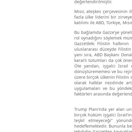
değerlendirilmiştir.
Mısır, ateşkes çerçevesinin 
fazla ülke liderini bir zirve
katılımı ile ABD, Türkiye, Mıs
Bu bağlamda Gazze’ye yönelik
rol oynadığını söylemek mümk
Gazze’deki Filistin halkını
uluslararası düzeyde Filisti
yanı sıra, ABD Başkanı Donal
kararlı tutumları da çok önem
Öte yandan, işgalci İsrail
dönüştürememesi ve bu rejimi
üzere birçok ülkenin Filistin
olarak halklar nezdinde art
uygulamaları ve bu yöndeki
faktörleri arasında değerlendi
Trump Planı’nda yer alan uns
birçok hüküm işgalci İsrail’i
teşkil etmeyeceği” yönün
hedeflemektedir. Bununla ber
tehdidin Gazze’den kaynaklan