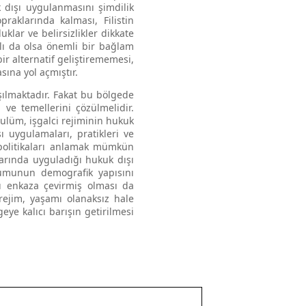
 dışı uygulanmasını şimdilik
raklarında kalması, Filistin
klar ve belirsizlikler dikkate
rlı da olsa önemli bir bağlam
r alternatif geliştirememesi,
sına yol açmıştır.
şılmaktadır. Fakat bu bölgede
 ve temellerini çözülmelidir.
zulüm, işgalci rejiminin hukuk
ı uygulamaları, pratikleri ve
 politikaları anlamak mümkün
larında uyguladığı hukuk dışı
oplumunun demografik yapısını
ı enkaza çevirmiş olması da
rejim, yaşamı olanaksız hale
ye kalıcı barışın getirilmesi