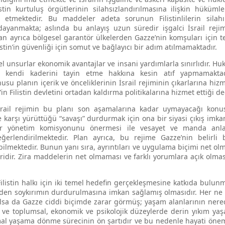
stin kurtuluş örgütlerinin silahsızlandırılmasına ilişkin hüküml
 etmektedir. Bu maddeler adeta sorunun Filistinlilerin sila
ayanmakta; aslında bu anlayış uzun süredir işgalci İsrail rejimi
Plan ayrıca bölgesel garantör ülkelerden Gazze’nin komşuları için 
stin’in güvenliği için somut ve bağlayıcı bir adım atılmamaktadır.
mel unsurlar ekonomik avantajlar ve insani yardımlarla sınırlıdır. Huk
a ve kendi kaderini tayin etme hakkına kesin atıf yapmamakt
su planın içerik ve önceliklerinin İsrail rejiminin çıkarlarına hizm
l’in Filistin devletini ortadan kaldırma politikalarına hizmet ettiğ
srail rejimin bu planı son aşamalarına kadar uymayacağı konus
karşı yürüttüğü “savaşı” durdurmak için ona bir siyasi çıkış imk
 bir yönetim komisyonunu önermesi ile vesayet ve manda anla
değerlendirilmektedir. Plan ayrıca, bu rejime Gazze’nin belirli 
lmektedir. Bunun yanı sıra, ayrıntıları ve uygulama biçimi net olm
iridir. Zira maddelerin net olmaması ve farklı yorumlara açık olma
istin halkı için iki temel hedefin gerçekleşmesine katkıda bulunmu
 eden soykırımın durdurulmasına imkan sağlamış olmasıdır. Her ne ka
olsa da Gazze ciddi biçimde zarar görmüş; yaşam alanlarının nere
 ve toplumsal, ekonomik ve psikolojik düzeylerde derin yıkım yaş
l yaşama dönme sürecinin ön şartıdır ve bu nedenle hayati öneme 