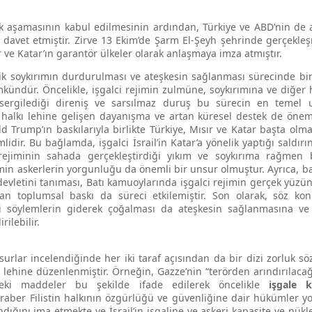
ilk aşamasının kabul edilmesinin ardından, Türkiye ve ABD’nin de
ye davet etmiştir. Zirve 13 Ekim’de Şarm El-Şeyh şehrinde gerçekleş
ır ve Katar’ın garantör ülkeler olarak anlaşmaya imza atmıştır.
 soykırımın durdurulması ve ateşkesin sağlanması sürecinde birde
ündür. Öncelikle, işgalci rejimin zulmüne, soykırımına ve diğer hu
n sergilediği direniş ve sarsılmaz duruş bu sürecin en temel 
n halkı lehine gelişen dayanışma ve artan küresel destek de öneml
d Trump’ın baskılarıyla birlikte Türkiye, Mısır ve Katar başta ol
lidir. Bu bağlamda, işgalci İsrail’in Katar’a yönelik yaptığı saldırı
 rejiminin sahada gerçekleştirdiği yıkım ve soykırıma rağmen 
n askerlerin yorgunluğu da önemli bir unsur olmuştur. Ayrıca, baş
 devletini tanıması, Batı kamuoylarında işgalci rejimin gerçek yüz
an toplumsal baskı da süreci etkilemiştir. Son olarak, söz ko
 söylemlerin giderek çoğalması da ateşkesin sağlanmasına ve
rilebilir.
urlar incelendiğinde her iki taraf açısından da bir dizi zorluk s
n lehine düzenlenmiştir. Örneğin, Gazze’nin “terörden arındırılacağ
deki maddeler bu şekilde ifade edilerek öncelikle
işgale k
aber Filistin halkının özgürlüğü ve güvenliğine dair hükümler yo
dığını ima etmekte ve İsrail’in işgaline ve askeri kapasite ve nü