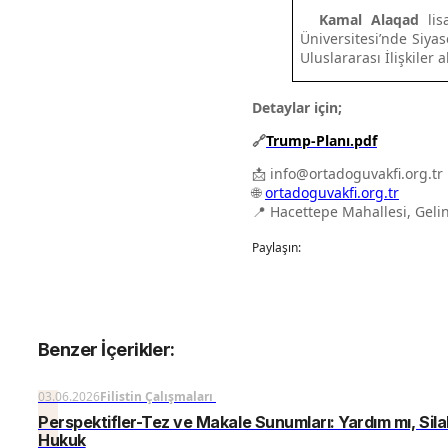
Kamal Alaqad
lis
Üniversitesi’nde Siyas
Uluslararası İlişkiler
Detaylar için;
🔗
Trump-Planı.pdf
📩
info@ortadoguvakfi.org.tr
🌐
ortadoguvakfi.org.tr
📍 Hacettepe Mahallesi, Gelin
Paylaşın:
Benzer İçerikler:
03.06.2026
Filistin Çalışmaları
Perspektifler-Tez ve Makale Sunumları: Yardım mı, Sila
Hukuk