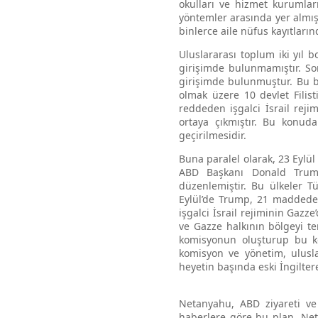
okulları ve hizmet kurumları
yöntemler arasında yer almışt
binlerce aile nüfus kayıtların
Uluslararası toplum iki yıl
girişimde bulunmamıştır. So
girişimde bulunmuştur. Bu b
olmak üzere 10 devlet Filist
reddeden işgalci İsrail reji
ortaya çıkmıştır. Bu konuda
geçirilmesidir.
Buna paralel olarak, 23 Eylül
ABD Başkanı Donald Trump,
düzenlemiştir. Bu ülkeler Tü
Eylül’de Trump, 21 maddeden
işgalci İsrail rejiminin Gazz
ve Gazze halkının bölgeyi t
komisyonun oluşturup bu ko
komisyon ve yönetim, ulusla
heyetin başında eski İngilte
Netanyahu, ABD ziyareti ve 
haberlere göre bu plan, Net