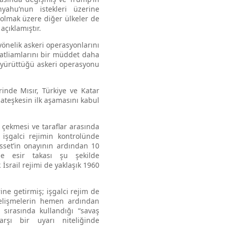
yahu’nun istekleri üzerine
 olmak üzere diğer ülkeler de
açıklamıştır.
yönelik askeri operasyonlarını
 katliamlarını bir müddet daha
e yürüttüğü askeri operasyonu
inde Mısır, Türkiye ve Katar
 ateşkesin ilk aşamasını kabul
r çekmesi ve taraflar arasında
 işgalci rejimin kontrolünde
set’in onayının ardından 10
de esir takası şu şekilde
 İsrail rejimi de yaklaşık 1960
ine getirmiş; işgalci rejim de
 gelişmelerin hemen ardından
 sırasında kullandığı “savaş
rşı bir uyarı niteliğinde