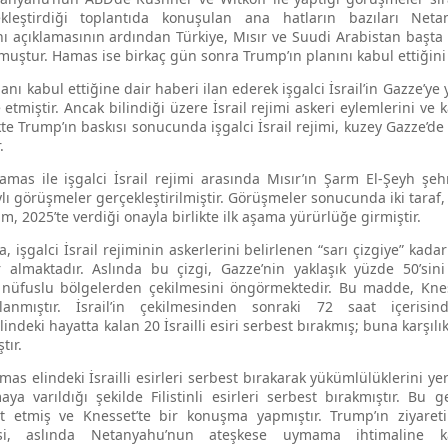
kleştirdiği toplantıda konuşulan ana hatların bazıları Netan
lanı açıklamasının ardından Türkiye, Mısır ve Suudi Arabistan başta
muştur. Hamas ise birkaç gün sonra Trump’ın planını kabul ettiğini 
ı kabul ettiğine dair haberi ilan ederek işgalci İsrail’in Gazze’ye 
etmiştir. Ancak bilindiği üzere İsrail rejimi askeri eylemlerini ve
te Trump’ın baskısı sonucunda işgalci İsrail rejimi, kuzey Gazze’d
.
as ile işgalci İsrail rejimi arasında Mısır’ın Şarm El-Şeyh şehr
aylı görüşmeler gerçekleştirilmiştir. Görüşmeler sonucunda iki taraf,
kim, 2025’te verdiği onayla birlikte ilk aşama yürürlüğe girmiştir.
 işgalci İsrail rejiminin askerlerini belirlenen “sarı çizgiye” kada
r almaktadır. Aslında bu çizgi, Gazze’nin yaklaşık yüzde 50’sini
 nüfuslu bölgelerden çekilmesini öngörmektedir. Bu madde, Knes
anmıştır. İsrail’in çekilmesinden sonraki 72 saat içerisin
lindeki hayatta kalan 20 İsrailli esiri serbest bırakmış; buna karşılık
tır.
as elindeki İsrailli esirleri serbest bırakarak yükümlülüklerini yer
a varıldığı şekilde Filistinli esirleri serbest bırakmıştır. Bu
et etmiş ve Knesset’te bir konuşma yapmıştır. Trump’ın ziyareti
adesi, aslında Netanyahu’nun ateşkese uymama ihtimaline ka