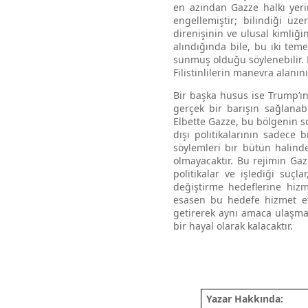
en azından Gazze halkı yeri
engellemiştir; bilindiği üz
direnişinin ve ulusal kimliği
alındığında bile, bu iki tem
sunmuş olduğu söylenebilir. 
Filistinlilerin manevra alanı
Bir başka husus ise Trump’ın
gerçek bir barışın sağlanabi
Elbette Gazze, bu bölgenin so
dışı politikalarının sadece 
söylemleri bir bütün halind
olmayacaktır. Bu rejimin Gaz
politikalar ve işlediği suçl
değiştirme hedeflerine hiz
esasen bu hedefe hizmet etm
getirerek aynı amaca ulaşmay
bir hayal olarak kalacaktır.
Yazar Hakkında: