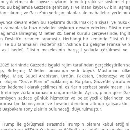
nı yok etmesi ile sayısız soykırım temelli pratik ve söylemsel p
ır. Bu bağlamda Gazze’de şehit sayısı ve insan kaybı 67 bini aşmış
dan silinmiş ve Gazze’nin yerleşim alanları ile mahalleleri yerle bir e
 boyunca devam eden bu soykırımı durdurmak için siyasi ve hukuki
n zamanlarda bazı devletler soykırım devam ederken Filistin me
ağlamda Birleşmiş Milletler 80. Genel Kurulu çerçevesinde, İngil
in Devleti’ni resmen tanımıştır. Herhangi bir zeminde Filistin’i b
mi ise bu tanımaları reddetmiştir. Aslında bu gelişme Fransa ve S
 asıl hedef, Filistin meselesinin barışçıl yollarla çözülmesi ve
 2025 tarihinde Gazze’de işgalci rejim tarafından gerçekleştirilen
 Birleşmiş Milletler binasında yedi büyük Müslüman ülkeni
rkiye, Mısır, Suudi Arabistan, Ürdün, Pakistan, Endonezya ve Birl
 oluşan “Gazze Planını” açıklamıştır. Bu plan, Gazze’de yürütüle
e’den kademeli olarak çekilmesini, esirlerin serbest bırakılmasını, H
erk etmeye zorlanmamasını öngörmektedir. Ayrıca, plana göre Gazz
misyon sadece günlük hizmetler ve belediyecilik işlerinden so
rarası bir komisyonun ve heyetin denetimi altında çalışacaktır. 
re Başbakanı Tony Blair’in bulunacağı duyurulmuştur.
Trump ile görüşmesi sırasında Trump’ın planını kabul ettiğini
anyahu’nun ABD’de Kushner ve Witkoff ile yaptığı görüşmeler sı