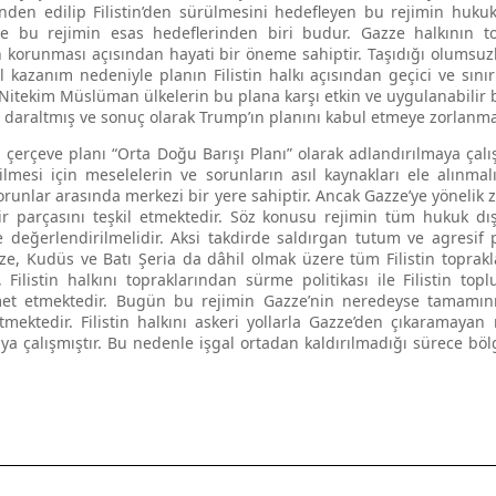
nden edilip Filistin’den sürülmesini hedefleyen bu rejimin hukuk
ere bu rejimin esas hedeflerinden biri budur. Gazze halkının top
n korunması açısından hayati bir öneme sahiptir. Taşıdığı olumsuzlu
el kazanım nedeniyle planın Filistin halkı açısından geçici ve sını
Nitekim Müslüman ülkelerin bu plana karşı etkin ve uygulanabilir bi
nı daraltmış ve sonuç olarak Trump’ın planını kabul etmeye zorlanma
 çerçeve planı “Orta Doğu Barışı Planı” olarak adlandırılmaya çalı
lmesi için meselelerin ve sorunların asıl kaynakları ele alınmalı
runlar arasında merkezi bir yere sahiptir. Ancak Gazze’ye yönelik 
bir parçasını teşkil etmektedir. Söz konusu rejimin tüm hukuk dış
e değerlendirilmelidir. Aksi takdirde saldırgan tutum ve agresif
ze, Kudüs ve Batı Şeria da dâhil olmak üzere tüm Filistin toprak
ar, Filistin halkını topraklarından sürme politikası ile Filistin t
met etmektedir. Bugün bu rejimin Gazze’nin neredeyse tamamın
ektedir. Filistin halkını askeri yollarla Gazze’den çıkaramayan 
a çalışmıştır. Bu nedenle işgal ortadan kaldırılmadığı sürece bölge