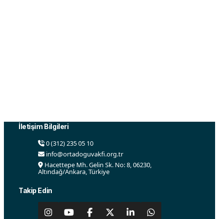
Ortadoğu Vakfı, Ortadoğu ile ilgili sosyal, ekonomik,
kültürel, siyasi ve diğer alanlarda faaliyetler yürütmek
ve çalışmaları desteklemek amacı ile 2015 yılında
Ankara’da kurulmuştur.
İletişim Bilgileri
0 (312) 235 05 10
info@ortadoguvakfi.org.tr
Hacettepe Mh. Gelin Sk. No: 8, 06230,
Altındağ/Ankara, Türkiye
Takip Edin